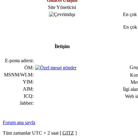
Güncel Ulaşım
Site Yöneticisi
En çok 
En çok 
İletişim
E-posta adresi:
Grup
ÖM:
MSNM/WLM:
Kon
YIM:
Mes
AIM:
İlgi alan
ICQ:
Web si
Jabber:
Forum ana sayfa
Tüm zamanlar UTC + 2 saat [
GITZ
]