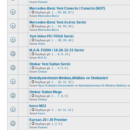
forum
Karsan
Mercedes-Benz Yeni Conecto / Conecto (NGT)
[
Sayfaya git:
1
...
85
,
86
,
87
]
forum
Mercedes-Benz
Mercedes-Benz Yeni Actros Serisi
[
Sayfaya git:
1
...
54
,
55
,
56
]
forum
Mercedes-Benz
Yeni Volvo FH / FH16 Serisi
[
Sayfaya git:
1
...
38
,
39
,
40
]
forum
Volvo
M.A.N. F2000 / 19-26-32-33 Serisi
[
Sayfaya git:
1
...
8
,
9
,
10
]
forum
M.A.N.
Otokar Yeni Sultan Serisi
[
Sayfaya git:
1
...
4
,
5
,
6
]
forum
Otokar
Belediyelerimizin Minibüs,Midibüs ve Otobüsleri
[
Sayfaya git:
1
...
30
,
31
,
32
]
forum
Spor Kulüpleri,Üniversiteler ve Belediyelerimize Ait Minibüs,Midibüs 
Otokar Sultan Mega
[
Sayfaya git:
1
...
7
,
8
,
9
]
forum
Otokar
Iveco M23
[
Sayfaya git:
1
...
10
,
11
,
12
]
forum
Iveco
Karsan J9 / J9 Premier
[
Sayfaya git:
1
,
2
,
3
]
forum
Karsan