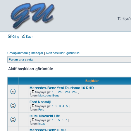
Türkiye'n
Giriş
Kayıt
Cevaplanmamış mesajlar
|
Aktif başlıkları görüntüle
Forum ana sayfa
Aktif başlıkları görüntüle
Başlıklar
Mercedes-Benz Yeni Tourismo 16 RHD
[
Sayfaya git:
1
...
250
,
251
,
252
]
forum
Mercedes-Benz
Ford Nostalji
[
Sayfaya git:
1
,
2
,
3
,
4
,
5
]
forum
Ford
Isuzu Novociti Life
[
Sayfaya git:
1
...
5
,
6
,
7
]
forum
Isuzu
Mercedes-Benz O 302