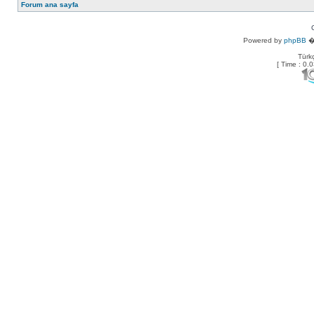
Forum ana sayfa
Powered by
phpBB
� 
Türkç
[ Time : 0.0