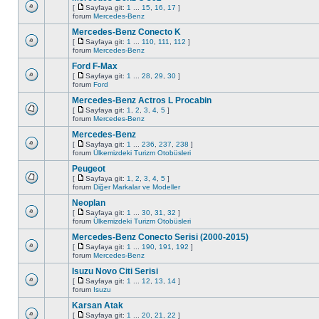
[
Sayfaya git:
1
...
15
,
16
,
17
]
forum
Mercedes-Benz
Mercedes-Benz Conecto K
[
Sayfaya git:
1
...
110
,
111
,
112
]
forum
Mercedes-Benz
Ford F-Max
[
Sayfaya git:
1
...
28
,
29
,
30
]
forum
Ford
Mercedes-Benz Actros L Procabin
[
Sayfaya git:
1
,
2
,
3
,
4
,
5
]
forum
Mercedes-Benz
Mercedes-Benz
[
Sayfaya git:
1
...
236
,
237
,
238
]
forum
Ülkemizdeki Turizm Otobüsleri
Peugeot
[
Sayfaya git:
1
,
2
,
3
,
4
,
5
]
forum
Diğer Markalar ve Modeller
Neoplan
[
Sayfaya git:
1
...
30
,
31
,
32
]
forum
Ülkemizdeki Turizm Otobüsleri
Mercedes-Benz Conecto Serisi (2000-2015)
[
Sayfaya git:
1
...
190
,
191
,
192
]
forum
Mercedes-Benz
Isuzu Novo Citi Serisi
[
Sayfaya git:
1
...
12
,
13
,
14
]
forum
Isuzu
Karsan Atak
[
Sayfaya git:
1
...
20
,
21
,
22
]