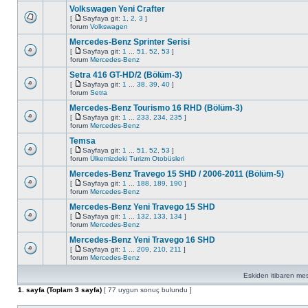
Volkswagen Yeni Crafter
[
Sayfaya git:
1
,
2
,
3
]
forum
Volkswagen
Mercedes-Benz Sprinter Serisi
[
Sayfaya git:
1
...
51
,
52
,
53
]
forum
Mercedes-Benz
Setra 416 GT-HD/2 (Bölüm-3)
[
Sayfaya git:
1
...
38
,
39
,
40
]
forum
Setra
Mercedes-Benz Tourismo 16 RHD (Bölüm-3)
[
Sayfaya git:
1
...
233
,
234
,
235
]
forum
Mercedes-Benz
Temsa
[
Sayfaya git:
1
...
51
,
52
,
53
]
forum
Ülkemizdeki Turizm Otobüsleri
Mercedes-Benz Travego 15 SHD / 2006-2011 (Bölüm-5)
[
Sayfaya git:
1
...
188
,
189
,
190
]
forum
Mercedes-Benz
Mercedes-Benz Yeni Travego 15 SHD
[
Sayfaya git:
1
...
132
,
133
,
134
]
forum
Mercedes-Benz
Mercedes-Benz Yeni Travego 16 SHD
[
Sayfaya git:
1
...
209
,
210
,
211
]
forum
Mercedes-Benz
Eskiden itibaren mesa
1
. sayfa (Toplam
3
sayfa)
[ 77 uygun sonuç bulundu ]