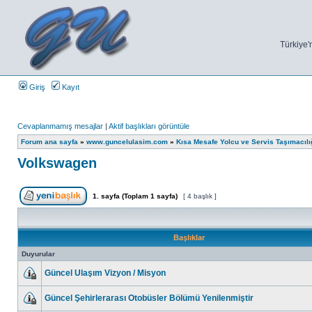
Türkiye'n
Giriş
Kayıt
Cevaplanmamış mesajlar
|
Aktif başlıkları görüntüle
Forum ana sayfa
»
www.guncelulasim.com
»
Kısa Mesafe Yolcu ve Servis Taşımacılı
Volkswagen
1
. sayfa (Toplam
1
sayfa)
[ 4 başlık ]
Başlıklar
Duyurular
Güncel Ulaşım Vizyon / Misyon
Güncel Şehirlerarası Otobüsler Bölümü Yenilenmiştir