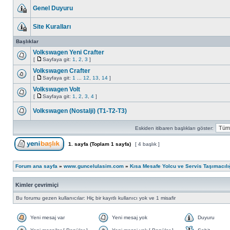
Genel Duyuru
Site Kuralları
Başlıklar
Volkswagen Yeni Crafter
[
Sayfaya git:
1
,
2
,
3
]
Volkswagen Crafter
[
Sayfaya git:
1
...
12
,
13
,
14
]
Volkswagen Volt
[
Sayfaya git:
1
,
2
,
3
,
4
]
Volkswagen (Nostalji) (T1-T2-T3)
Eskiden itibaren başlıkları göster:
1
. sayfa (Toplam
1
sayfa)
[ 4 başlık ]
Forum ana sayfa
»
www.guncelulasim.com
»
Kısa Mesafe Yolcu ve Servis Taşımacılı
Kimler çevrimiçi
Bu forumu gezen kullanıcılar: Hiç bir kayıtlı kullanıcı yok ve 1 misafir
Yeni mesaj var
Yeni mesaj yok
Duyuru