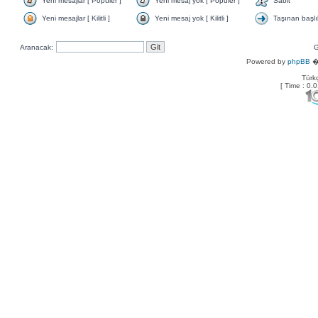
Yeni mesajlar [ Popüler ]
Yeni mesaj yok [ Popüler ]
Sabit
Yeni mesajlar [ Kilitli ]
Yeni mesaj yok [ Kilitli ]
Taşınan başlı
Aranacak:
G
Powered by
phpBB
� 
Türkç
[ Time : 0.0