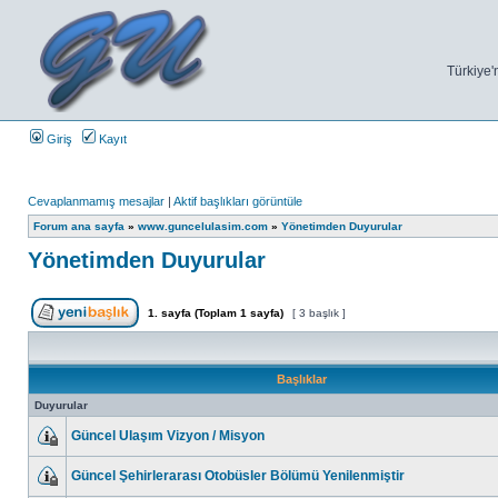
Türkiye'n
Giriş
Kayıt
Cevaplanmamış mesajlar
|
Aktif başlıkları görüntüle
Forum ana sayfa
»
www.guncelulasim.com
»
Yönetimden Duyurular
Yönetimden Duyurular
1
. sayfa (Toplam
1
sayfa)
[ 3 başlık ]
Başlıklar
Duyurular
Güncel Ulaşım Vizyon / Misyon
Güncel Şehirlerarası Otobüsler Bölümü Yenilenmiştir