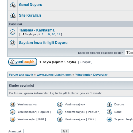
Genel Duyuru
Site Kuralları
Başlıklar
Tanışma - Kaynaşma
[
Sayfaya git:
1
...
9
,
10
,
11
]
Saydam İmza ile İlgili Duyuru
Eskiden itibaren başlıkları göster:
1
. sayfa (Toplam
1
sayfa)
[ 3 başlık ]
Forum ana sayfa
»
www.guncelulasim.com
»
Yönetimden Duyurular
Kimler çevrimiçi
Bu forumu gezen kullanıcılar: Hiç bir kayıtlı kullanıcı yok ve 1 misafir
Yeni mesaj var
Yeni mesaj yok
Duyuru
Yeni mesajlar [ Popüler ]
Yeni mesaj yok [ Popüler ]
Sabit
Yeni mesajlar [ Kilitli ]
Yeni mesaj yok [ Kilitli ]
Taşınan başlı
Aranacak:
G