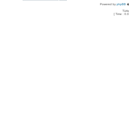
Powered by
phpBB
� 
Türkç
[ Time : 0.0