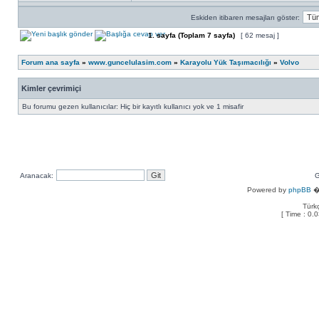
Eskiden itibaren mesajları göster:
1
. sayfa (Toplam
7
sayfa)
[ 62 mesaj ]
Forum ana sayfa
»
www.guncelulasim.com
»
Karayolu Yük Taşımacılığı
»
Volvo
Kimler çevrimiçi
Bu forumu gezen kullanıcılar: Hiç bir kayıtlı kullanıcı yok ve 1 misafir
Aranacak:
G
Powered by
phpBB
� 
Türkç
[ Time : 0.0