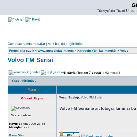
G
Türkiye'nin Ticari Ulaşım 
Giriş
Kayıt
Cevaplanmamış mesajlar
|
Aktif başlıkları görüntüle
Forum ana sayfa
»
www.guncelulasim.com
»
Karayolu Yük Taşımacılığı
»
Volvo
Volvo FM Serisi
1
. sayfa (Toplam
7
sayfa)
[ 62 mesaj ]
Yazıcı görüntüsü
Yazar
Mesaj Başlığı:
Volvo FM Serisi
Güncel Ulaşım
Volvo FM Serisine ait fotoğraflarımızı bu
Site Yöneticisi
Kayıt:
18 Ara 2009 23:45
Mesajlar:
727
Başa Dön